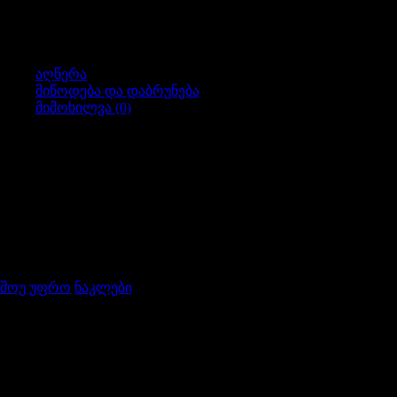
D1/DEF
ALL/RRC
აღწერა
მიწოდება და დაბრუნება
მიმოხილვა (0)
Product Info
CODE
: 571752
DESC
: GASKET – DRIVE FLANGE – DRIVE SHAFT
AND HUB – D1/DEF ALL/RRC
BRAND
: ALLMAKES
Qual.Rating
: 100
C of O
: GB (United Kingdom)
შოუ უფრო
ნაკლები
მომხმარებელს შეუძლია 5 კალენდარული დღის მანძილზე,
შპს „ლრექსტრემ“ -ს დაუბრუნოს ონლაინ შეძენილი
პროდუქტი ყოველგვარი საფუძვლის მითითების გარეშე. ა)
დამატებით შემთხვევებში, შენაძენის დაბრუნება
შესაძლებელია თუ: მიღებული პროდუქტი არ შეესაბამება