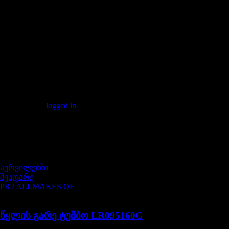
მიზნით გამოგვიგზავნეთ შეტყობინება ელ-ფოსტაზე:
info@lrextreme.ge
მომხმარებელთა მიმოხილვა
არ არსებობს მიმოხილვა ჯერ.
Be the first to review "GASKET – DRIVE FLANGE – DRIVE
SHAFT AND HUB – D1/DEF ALL/RRC"
თქვენ უნდა
logged in
პოსტი მიმოხილვა.
მსგავსი პროდუქტები
სურვილებში
შეადარე
PR2 ALLMAKES OE
LR095160G
წყლის გარე ტუმბო LR095160G