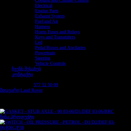
Cooling and Climate Control
Electrical
Engine Parts
Exhaust System
Fuel and Air
Harness
Horns Fuses and Relays
Keys and Transmiters
Led
Pedal Boxes and Ancilaries
Powertrain
Steering
Vehicle Controls
ჩვენს შესახებ
კონტაქტი
დაგვირეკე 24/7
577 52 50 09
მთავარი
/
Land Rover
/
GASKET – DRIVE FLANGE – DRIVE
SHAFT AND HUB – D1/DEF ALL/RRC
წინა პროდუქტი