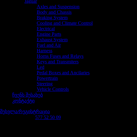
Jaguar
Axles and Suspension
Body and Chassis
Braking System
Cooling and Climate Control
Electrical
Engine Parts
Exhaust System
Fuel and Air
Harness
Horns Fuses and Relays
Keys and Transmiters
Led
Pedal Boxes and Ancilaries
Powertrain
Steering
Vehicle Controls
ჩვენს შესახებ
კონტაქტი
შესვლა/რეგისტრაცია
დაგვირეკე 24/7
577 52 50 09
რას ეძებ?