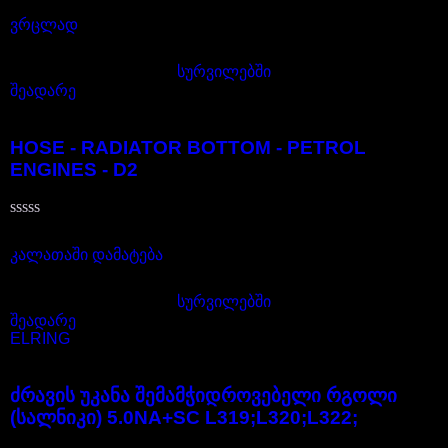
შეფასება
92,00
₾
5.00
, 5-დან
ვრცლად
სურვილებში
შეადარე
PCH119020
HOSE - RADIATOR BOTTOM - PETROL
ENGINES - D2
შეფასება
25,00
₾
0
,
კალათაში დამატება
5-
დან
სურვილებში
შეადარე
ELRING
LR011219G
ძრავის უკანა შემამჭიდროვებელი რგოლი
(სალნიკი) 5.0NA+SC L319;L320;L322;