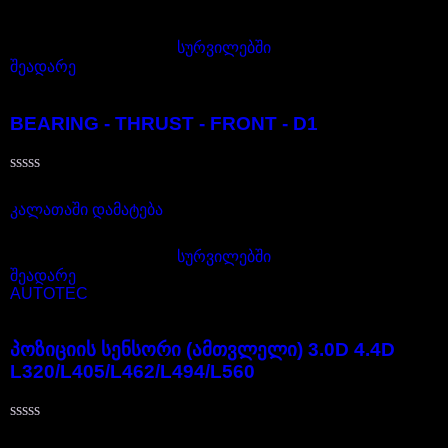
სურვილებში
შეადარე
FTC2065
BEARING - THRUST - FRONT - D1
შეფასება
20,00
₾
0
,
კალათაში დამატება
5-
დან
სურვილებში
შეადარე
AUTOTEC
LR126062
პოზიციის სენსორი (ამთვლელი) 3.0D 4.4D
L320/L405/L462/L494/L560
შეფასება
145,00
₾