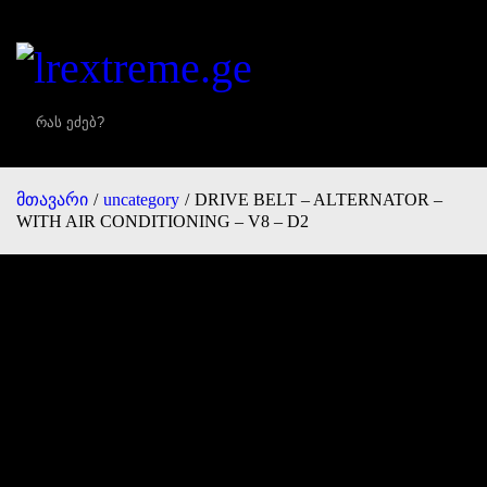
0
0
მთავარი
/
uncategory
/
DRIVE BELT – ALTERNATOR –
WITH AIR CONDITIONING – V8 – D2
DRIVE BELT –
ALTERNATOR – WITH AIR
CONDITIONING – V8 – D2
50,00
₾