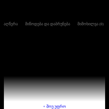
SHARE:
ᲐᲦᲬᲔᲠᲐ
ᲛᲘᲬᲝᲓᲔᲑᲐ ᲓᲐ ᲓᲐᲑᲠᲣᲜᲔᲑᲐ
ᲛᲘᲛᲝᲮᲘᲚᲕᲐ (0)
Product Info
CODE
: ERR6898
DESC
: DRIVE BELT – ALTERNATOR – WITH AIR
CONDITIONING – V8 – D2
BRAND
: ALLMAKES
Qual.Rating
: 100
C of O
: CN (China)
შოუ უფრო