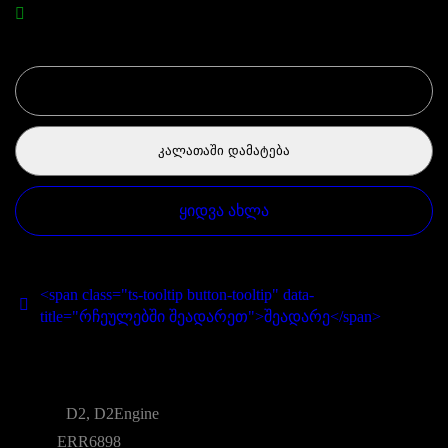
2 საწყობშია
რაოდენობა
ᲙᲐᲚᲐᲗᲐᲨᲘ ᲓᲐᲛᲐᲢᲔᲑᲐ
ᲧᲘᲓᲕᲐ ᲐᲮᲚᲐ
<span class="ts-tooltip button-tooltip" data-
title="რჩეულებში შეადარეთ">შეადარე</span>
BRANDS:
TAGS:
D2
,
D2Engine
SKU:
ERR6898