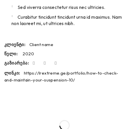
Sed viverra consectetur risus nec ultricies.
Curabitur tincidunt tincidunt urna id maximus. Nam
non laoreet mi, ut ultrices nibh.
კლიენტი:
Client name
წელი:
2020
გაზიარება:
ლინკი:
https://lrextreme.ge/portfolio/how-to-check-
and-maintain-your-suspension-10/