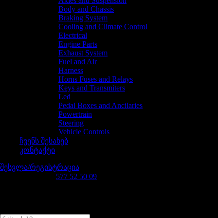
Axles and Suspension
Body and Chassis
Braking System
Cooling and Climate Control
Electrical
Engine Parts
Exhaust System
Fuel and Air
Harness
Horns Fuses and Relays
Keys and Transmiters
Led
Pedal Boxes and Ancilaries
Powertrain
Steering
Vehicle Controls
ჩვენს შესახებ
კონტაქტი
შესვლა/რეგისტრაცია
დაგვირეკე 24/7
577 52 50 09
რას ეძებ?