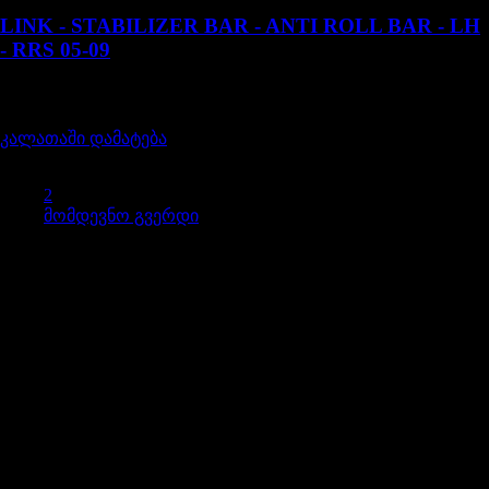
LINK - STABILIZER BAR - ANTI ROLL BAR - LH
- RRS 05-09
შეფასება
0
, 5-დან
45,00
₾
კალათაში დამატება
1
2
მომდევნო გვერდი
გამოგვიწერეთ
გამოიწერეთ სიახლეები და მიიღეთ 5% ფასდაკლების
კოდი
ლენდროვერი / იაგუარი ნაწილები და აქსესუარები
Social Icons