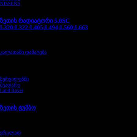
NISSENS
LR039821N
ზეთის რადიატორი 5.0SC
L320;L322;L405;L494;L560;L663
შეფასება
0
, 5-დან
550,00
₾
კალათაში დამატება
არ არის მარაგში
სურვილებში
შეადარე
Land Rover
LR096231LR
ზეთის ტუმბო
შეფასება
0
, 5-დან
1685,00
₾
ვრცლად