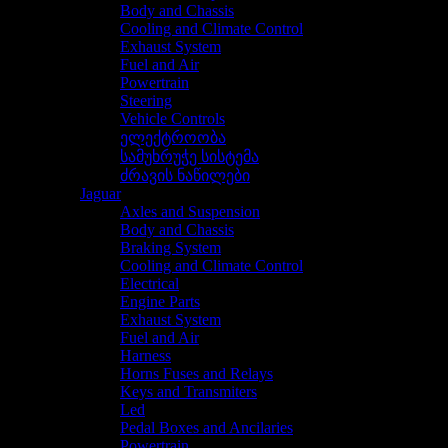
Body and Chassis
Cooling and Climate Control
Exhaust System
Fuel and Air
Powertrain
Steering
Vehicle Controls
ელექტროობა
სამუხრუჭე სისტემა
ძრავის ნაწილები
Jaguar
Axles and Suspension
Body and Chassis
Braking System
Cooling and Climate Control
Electrical
Engine Parts
Exhaust System
Fuel and Air
Harness
Horns Fuses and Relays
Keys and Transmiters
Led
Pedal Boxes and Ancilaries
Powertrain