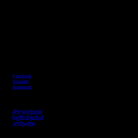
გამოგვიწერეთ
გამოიწერეთ სიახლეები და მიიღეთ 5% ფასდაკლების
კოდი
ლენდროვერი / იაგუარი ნაწილები და აქსესუარები
Social Icons
Facebook
Youtube
Instagram
ინფორმაცია
პროდუქტები
ჩვენს შესახებ
კონტაქტი
წესები & პირობები