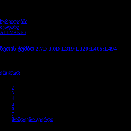
არ არის მარაგში
სურვილებში
შეადარე
ALLMAKES
LR123716
ზეთის ტუმბო 2.7D 3.0D L319;L320;L405;L494
შეფასება
0
, 5-დან
720,00
₾
ვრცლად
1
2
3
4
5
6
7
მომდევნო გვერდი