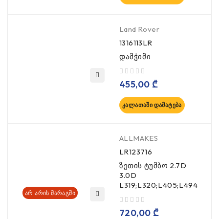
Land Rover
1316113LR
დამჭიმი
, 5-დან
455,00
₾
ᲙᲐᲚᲐᲗᲐᲨᲘ ᲓᲐᲛᲐᲢᲔᲑᲐ
ALLMAKES
LR123716
ზეთის ტუმბო 2.7D
3.0D
L319;L320;L405;L494
ᲐᲠ ᲐᲠᲘᲡ ᲛᲐᲠᲐᲒᲨᲘ
, 5-დან
720,00
₾