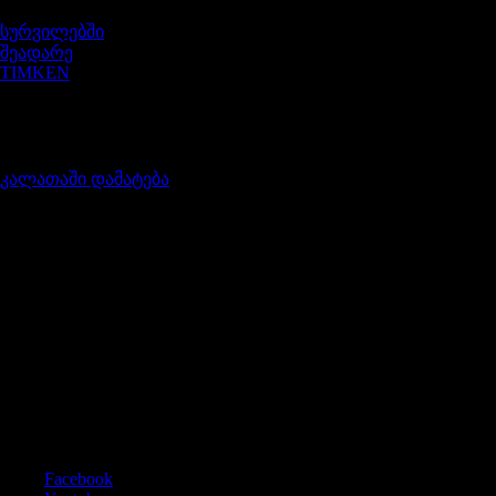
სურვილებში
შეადარე
TIMKEN
539707G
შეფასება
0
, 5-დან
65,00
₾
კალათაში დამატება
გამოგვიწერეთ
გამოიწერეთ სიახლეები და მიიღეთ 5% ფასდაკლების
კოდი
ლენდროვერი / იაგუარი ნაწილები და აქსესუარები
Social Icons
Facebook