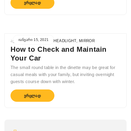
ᲕᲠᲪᲚᲐᲓ
ᲘᲐᲜᲕᲐᲠᲘ 15, 2021
ᲐᲕᲢᲝᲠᲘ
ADMIN
IN
HEADLIGHT
,
MIRROR
How to Check and Maintain
Your Car
The small round table in the dinette may be great for
casual meals with your family, but inviting overnight
guests course down with winter.
ᲕᲠᲪᲚᲐᲓ