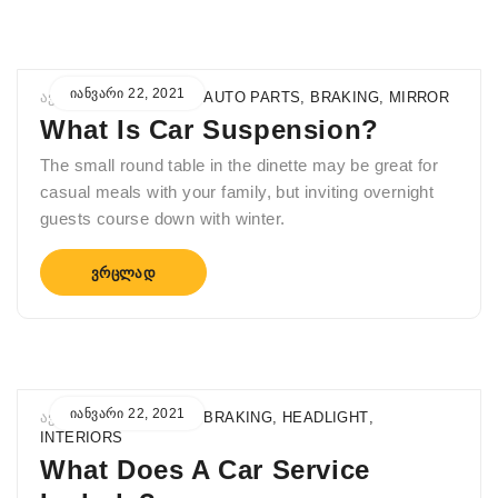
ᲘᲐᲜᲕᲐᲠᲘ 22, 2021
ᲐᲕᲢᲝᲠᲘ
ADMIN
IN
AUTO PARTS
,
BRAKING
,
MIRROR
What Is Car Suspension?
The small round table in the dinette may be great for
casual meals with your family, but inviting overnight
guests course down with winter.
ᲕᲠᲪᲚᲐᲓ
ᲘᲐᲜᲕᲐᲠᲘ 22, 2021
ᲐᲕᲢᲝᲠᲘ
ADMIN
IN
BRAKING
,
HEADLIGHT
,
INTERIORS
What Does A Car Service