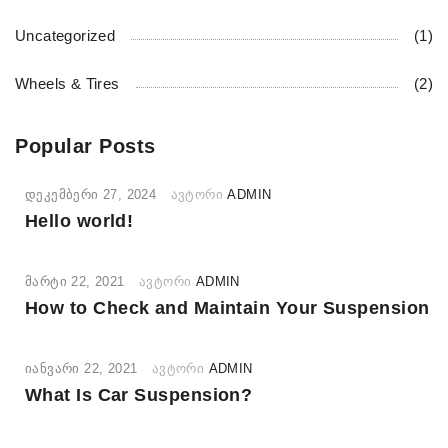
Uncategorized
(1)
Wheels & Tires
(2)
Popular Posts
ᲓᲔᲙᲔᲛᲑᲔᲠᲘ 27, 2024
ᲐᲕᲢᲝᲠᲘ
ADMIN
Hello world!
ᲛᲐᲠᲢᲘ 22, 2021
ᲐᲕᲢᲝᲠᲘ
ADMIN
How to Check and Maintain Your Suspension
ᲘᲐᲜᲕᲐᲠᲘ 22, 2021
ᲐᲕᲢᲝᲠᲘ
ADMIN
What Is Car Suspension?