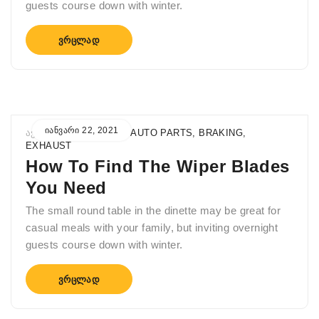
guests course down with winter.
ᲕᲠᲪᲚᲐᲓ
ᲘᲐᲜᲕᲐᲠᲘ 22, 2021
ᲐᲕᲢᲝᲠᲘ
ADMIN
IN
AUTO PARTS
,
BRAKING
,
EXHAUST
How To Find The Wiper Blades
You Need
The small round table in the dinette may be great for
casual meals with your family, but inviting overnight
guests course down with winter.
ᲕᲠᲪᲚᲐᲓ