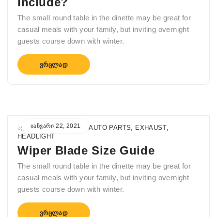
Include?
The small round table in the dinette may be great for
casual meals with your family, but inviting overnight
guests course down with winter.
ᲕᲠᲪᲚᲐᲓ
ᲘᲐᲜᲕᲐᲠᲘ 22, 2021
ᲐᲕᲢᲝᲠᲘ
ADMIN
IN
AUTO PARTS
,
EXHAUST
,
HEADLIGHT
Wiper Blade Size Guide
The small round table in the dinette may be great for
casual meals with your family, but inviting overnight
guests course down with winter.
ᲕᲠᲪᲚᲐᲓ