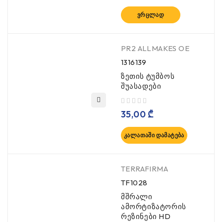
ᲕᲠᲪᲚᲐᲓ
PR2 ALLMAKES OE
1316139
ზეთის ტუმბოს
შუასადები
, 5-დან
35,00
₾
ᲙᲐᲚᲐᲗᲐᲨᲘ ᲓᲐᲛᲐᲢᲔᲑᲐ
TERRAFIRMA
TF1028
მშრალი
ამორტიზატორის
რეზინები HD