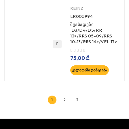
REINZ
LR005994
შუასადები
D3/D4/D5/RR
13>/RRS 05-09/RRS
10-13/RRS 14>/VEL 17>
, 5-დან
75,00
₾
ᲙᲐᲚᲐᲗᲐᲨᲘ ᲓᲐᲛᲐᲢᲔᲑᲐ
1
2