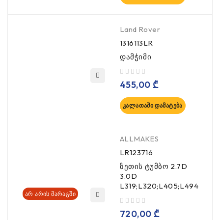
Land Rover
1316113LR
დამჭიმი
, 5-დან
455,00
₾
ᲙᲐᲚᲐᲗᲐᲨᲘ ᲓᲐᲛᲐᲢᲔᲑᲐ
ALLMAKES
LR123716
ზეთის ტუმბო 2.7D
3.0D
L319;L320;L405;L494
ᲐᲠ ᲐᲠᲘᲡ ᲛᲐᲠᲐᲒᲨᲘ
, 5-დან
720,00
₾