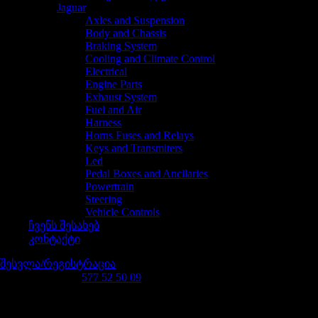
Jaguar
Axles and Suspension
Body and Chassis
Braking System
Cooling and Climate Control
Electrical
Engine Parts
Exhaust System
Fuel and Air
Harness
Horns Fuses and Relays
Keys and Transmiters
Led
Pedal Boxes and Ancilaries
Powertrain
Steering
Vehicle Controls
ჩვენს შესახებ
კონტაქტი
შესვლა/რეგისტრაცია
დაგვირეკე 24/7
577 52 50 09
რას ეძებ?