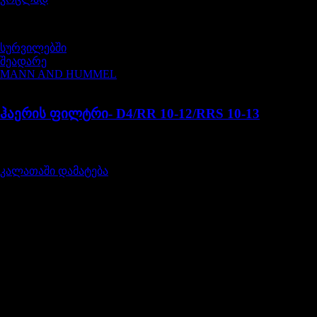
სურვილებში
შეადარე
MANN AND HUMMEL
LR161843M
ჰაერის ფილტრი- D4/RR 10-12/RRS 10-13
შეფასება
0
, 5-დან
75,00
₾
კალათაში დამატება
გამოგვიწერეთ
გამოიწერეთ სიახლეები და მიიღეთ 5% ფასდაკლების
კოდი
ლენდროვერი / იაგუარი ნაწილები და აქსესუარები