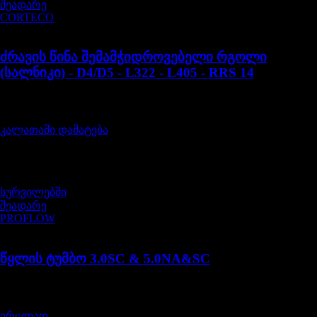
შეადარე
CORTECO
LR010706
ძრავის წინა შემამჭიდროვებელი რგოლი
(სალნიკი) - D4/D5 - L322 - L405 - RRS 14
შეფასება
0
, 5-დან
50,00
₾
კალათაში დამატება
არ არის მარაგში
სურვილებში
შეადარე
PROFLOW
LR097165G
წყლის ტუმბო 3.0SC & 5.0NA&SC
შეფასება
0
, 5-დან
445,00
₾
ვრცლად